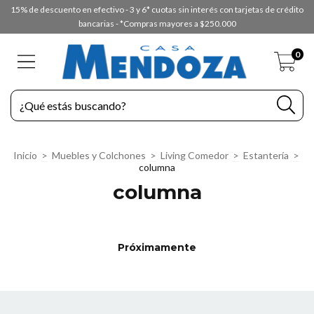
15% de descuento en efectivo - 3 y 6* cuotas sin interés con tarjetas de crédito
bancarias - *Compras mayores a $250.000
0
Inicio
>
Muebles y Colchones
>
Living Comedor
>
Estantería
>
columna
columna
Próximamente