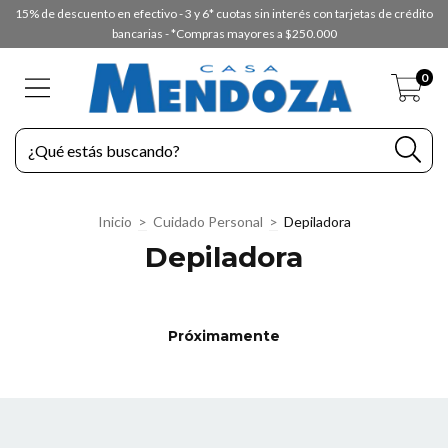
15% de descuento en efectivo - 3 y 6* cuotas sin interés con tarjetas de crédito
bancarias - *Compras mayores a $250.000
0
Inicio
>
Cuidado Personal
>
Depiladora
Depiladora
Próximamente