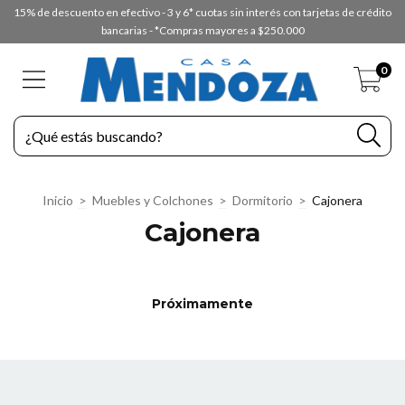
15% de descuento en efectivo - 3 y 6* cuotas sin interés con tarjetas de crédito
bancarias - *Compras mayores a $250.000
0
Inicio
>
Muebles y Colchones
>
Dormitorio
>
Cajonera
Cajonera
Próximamente