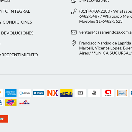
OMOS
5491164825487
NTO INTEGRAL
(011) 4709-2280 / Whatsapp
6482-5487 / Whatsapp Merca
Muebles 11-6482-5623
Y CONDICIONES
ventas@casamendoza.com.a
 DEVOLUCIONES
Francisco Narciso de Laprida 
O
Martelli, Vicente Lopez, Bue
Aires.***ÚNICA SUCURSAL
ARREPENTIMIENTO