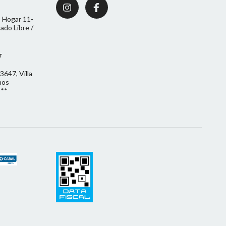
 Hogar 11-
do Libre /
r
3647, Villa
nos
***