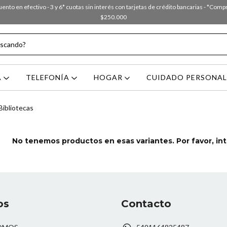
nto en efectivo - 3 y 6* cuotas sin interés con tarjetas de crédito bancarias - *Com
$250.000
A
TELEFONÍA
HOGAR
CUIDADO PERSONA
Bibliotecas
No tenemos productos en esas variantes. Por favor, inte
os
Contacto