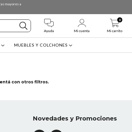
pras mayores a
0
Ayuda
Mi cuenta
Mi carrito
L
MUEBLES Y COLCHONES
ntá con otros filtros.
Novedades y Promociones