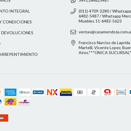
OMOS
5491164825487
NTO INTEGRAL
(011) 4709-2280 / Whatsapp
6482-5487 / Whatsapp Merca
Muebles 11-6482-5623
Y CONDICIONES
ventas@casamendoza.com.a
 DEVOLUCIONES
Francisco Narciso de Laprida 
O
Martelli, Vicente Lopez, Bue
Aires.***ÚNICA SUCURSAL
ARREPENTIMIENTO