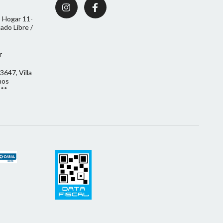
 Hogar 11-
do Libre /
r
3647, Villa
nos
***