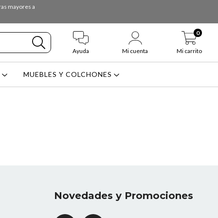
pras mayores a
0
Ayuda
Mi cuenta
Mi carrito
L
MUEBLES Y COLCHONES
Novedades y Promociones