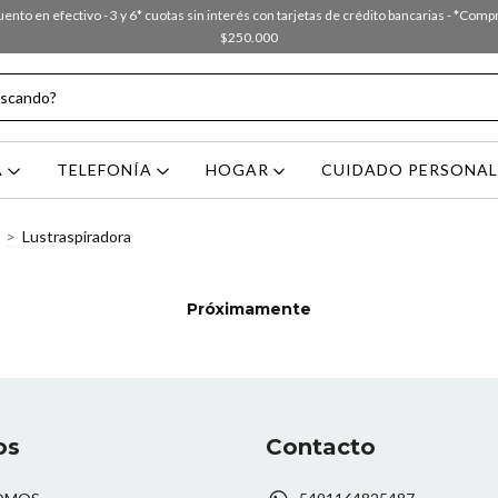
nto en efectivo - 3 y 6* cuotas sin interés con tarjetas de crédito bancarias - *Com
$250.000
A
TELEFONÍA
HOGAR
CUIDADO PERSONA
>
Lustraspiradora
Próximamente
os
Contacto