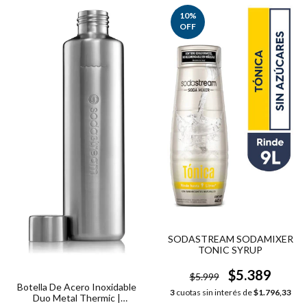
10
%
OFF
SODASTREAM SODAMIXER
TONIC SYRUP
$5.389
$5.999
Botella De Acero Inoxidable
3
cuotas sin interés de
$1.796,33
Duo Metal Thermic |