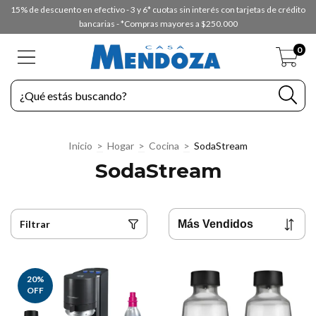
15% de descuento en efectivo - 3 y 6* cuotas sin interés con tarjetas de crédito
bancarias - *Compras mayores a $250.000
0
Inicio
>
Hogar
>
Cocina
>
SodaStream
SodaStream
Filtrar
20
%
OFF