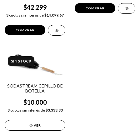
Sodastream Plateado
$42.299
3
cuotas sin interés de
$14.099,67
SIN STOCK
SODASTREAM CEPILLO DE
BOTELLA
$10.000
3
cuotas sin interés de
$3.333,33
VER