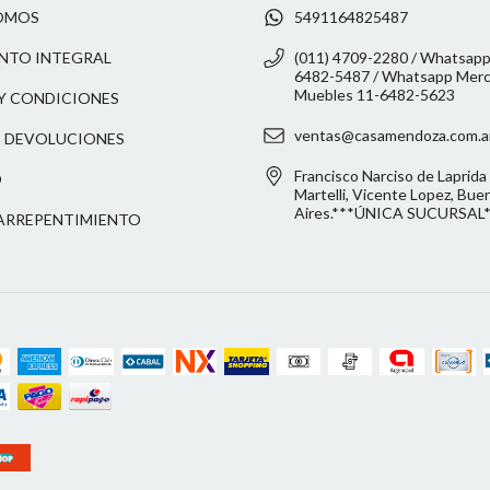
OMOS
5491164825487
NTO INTEGRAL
(011) 4709-2280 / Whatsapp
6482-5487 / Whatsapp Merca
Muebles 11-6482-5623
Y CONDICIONES
ventas@casamendoza.com.a
 DEVOLUCIONES
Francisco Narciso de Laprida 
O
Martelli, Vicente Lopez, Bue
Aires.***ÚNICA SUCURSAL
ARREPENTIMIENTO