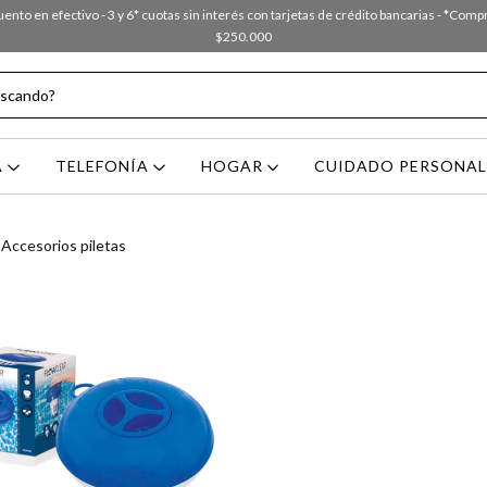
nto en efectivo - 3 y 6* cuotas sin interés con tarjetas de crédito bancarias - *Com
$250.000
A
TELEFONÍA
HOGAR
CUIDADO PERSONA
Accesorios piletas