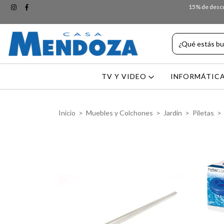
15% de descue
TV Y VIDEO
INFORMÁTIC
Inicio
>
Muebles y Colchones
>
Jardin
>
Piletas
>