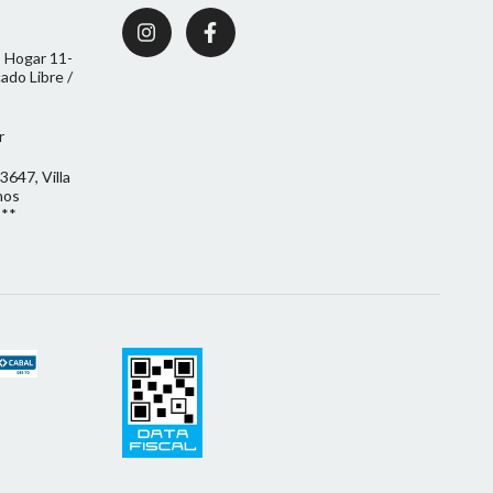
 Hogar 11-
do Libre /
r
3647, Villa
nos
***