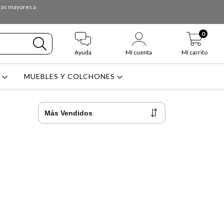
pras mayores a
0
Ayuda
Mi cuenta
Mi carrito
L
MUEBLES Y COLCHONES