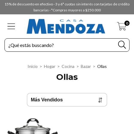
15% de descuento en efectivo - 3 y 6* cuotas sin interés con tarjetas de crédito
bancarias - *Compras mayores a $250.000
0
Inicio
>
Hogar
>
Cocina
>
Bazar
>
Ollas
Ollas