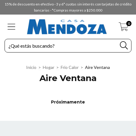
15% de descuento en efectivo - 3 y 6* cuotas sin interés con tarjetas de crédito
bancarias - *Compras mayores a $250.000
0
Inicio
>
Hogar
>
Frio Calor
>
Aire Ventana
Aire Ventana
Próximamente