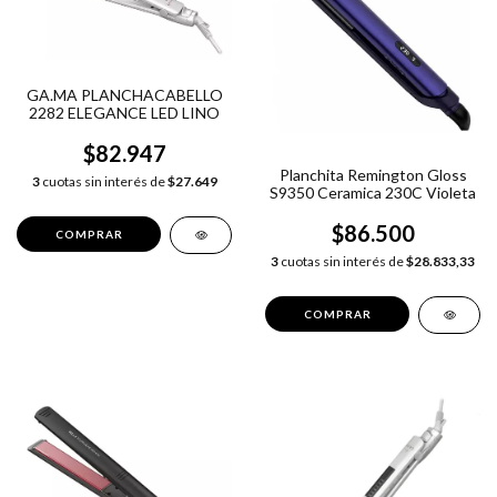
GA.MA PLANCHACABELLO
2282 ELEGANCE LED LINO
$82.947
Planchita Remington Gloss
3
cuotas sin interés de
$27.649
S9350 Ceramica 230C Violeta
$86.500
3
cuotas sin interés de
$28.833,33