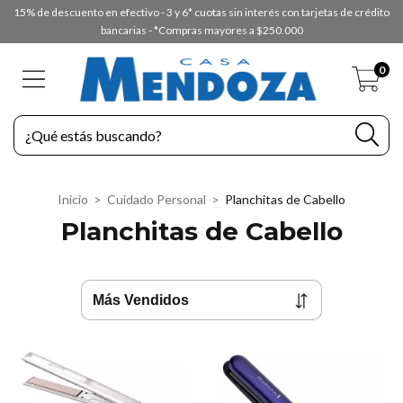
15% de descuento en efectivo - 3 y 6* cuotas sin interés con tarjetas de crédito
bancarias - *Compras mayores a $250.000
0
Inicio
>
Cuidado Personal
>
Planchitas de Cabello
Planchitas de Cabello